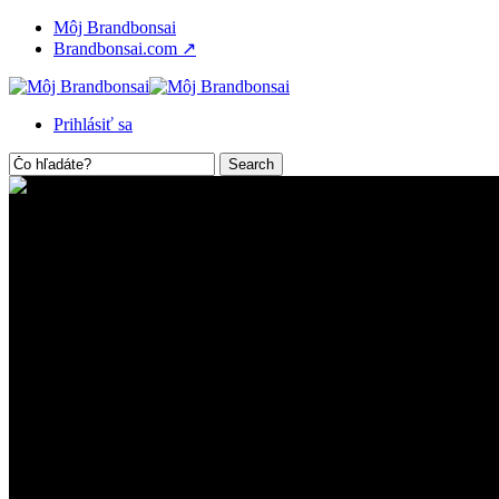
Skip
Môj Brandbonsai
to
Brandbonsai.com ↗
main
content
Menu
Prihlásiť sa
Search
Close
Search
Moje reportáže
Bezpečný Web